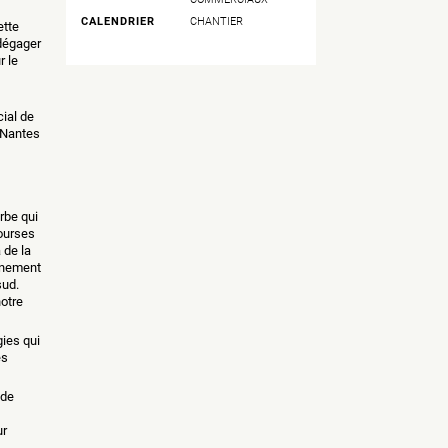
CALENDRIER
CHANTIER
ette
dégager
r le
ial de
e Nantes
rbe qui
ourses
 de la
inement
sud.
notre
gies qui
es
 de
ur