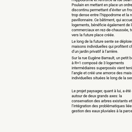
Poulain en mettant en place un ordr
discontinu permettant d’éviter un fro
trop dense entre l’hippodrome et la 
pavillonnaire. Ce bâtiment, qui accue
logements, bénéficie également de 
commerciaux en rez-de-chaussée, t
vers la future place créée.
Le long de la future sente se déploie
maisons individuelles qui profitent 
d’un jardin privatif à l’arrière.
Sur la rue Eugène Barrault, un petit 
à R+1 composé de 3 logements
intermédiaires superposés vient teni
l’angle et créé une amorce des mai
individuelles situées le long de la se
Le projet paysager, quant à lui, a ét
autour de deux grands axes: la
conservation des arbres existants et
l’intégration des problématiques liée
gestion des eaux pluviales à la parce