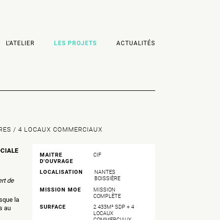
L’ATELIER
LES PROJETS
ACTUALITÉS
IRES / 4 LOCAUX COMMERCIAUX
CIALE
MAITRE
CIF
D'OUVRAGE
LOCALISATION
NANTES
BOISSIÈRE
ert de
MISSION MOE
MISSION
COMPLÈTE
esque la
SURFACE
2 433M² SDP + 4
s au
LOCAUX
COMMERCIAUX