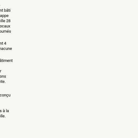
e
nt bâti
nappe
ille 28
locaux
ournés
nt 4
chacune
bâtiment
r
sons
nte.
é conçu
s à la
lle.