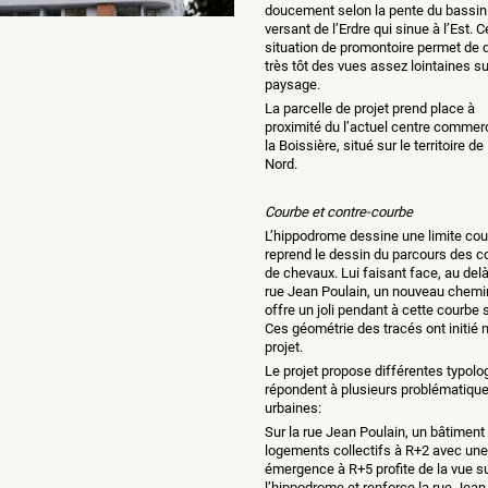
doucement selon la pente du bassin
versant de l’Erdre qui sinue à l’Est. C
situation de promontoire permet de 
très tôt des vues assez lointaines su
paysage.
La parcelle de projet prend place à
proximité du l’actuel centre commerc
la Boissière, situé sur le territoire d
Nord.
Courbe et contre-courbe
L’hippodrome dessine une limite cou
reprend le dessin du parcours des c
de chevaux. Lui faisant face, au delà
rue Jean Poulain, un nouveau chem
offre un joli pendant à cette courbe 
Ces géométrie des tracés ont initié 
projet.
Le projet propose différentes typolo
répondent à plusieurs problématiqu
urbaines:
Sur la rue Jean Poulain, un bâtiment
logements collectifs à R+2 avec une
émergence à R+5 profite de la vue s
l’hippodrome et renforce la rue Jean