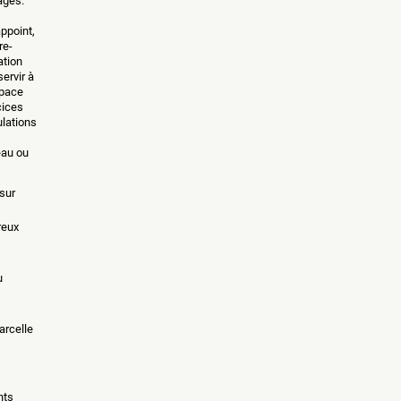
ages.
ppoint,
re-
ation
servir à
space
cices
ulations
eau ou
sur
reux
u
arcelle
nts