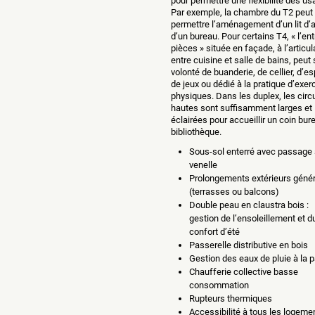
pour permettre une flexibilité des us
Par exemple, la chambre du T2 peut
permettre l’aménagement d’un lit d’a
d’un bureau. Pour certains T4, « l’ent
pièces » située en façade, à l’articul
entre cuisine et salle de bains, peut 
volonté de buanderie, de cellier, d’e
de jeux ou dédié à la pratique d’exer
physiques. Dans les duplex, les circ
hautes sont suffisamment larges et
éclairées pour accueillir un coin bur
bibliothèque.
Sous-sol enterré avec passage 
venelle
Prolongements extérieurs géné
(terrasses ou balcons)
Double peau en claustra bois :
gestion de l’ensoleillement et d
confort d’été
Passerelle distributive en bois
Gestion des eaux de pluie à la p
Chaufferie collective basse
consommation
Rupteurs thermiques
Accessibilité à tous les logeme