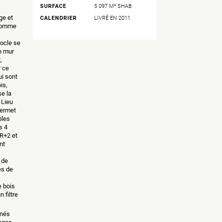
SURFACE
5 097 M² SHAB
,
ge et
CALENDRIER
LIVRÉ EN 2011
 comme
socle se
un mur
,
r ce
ui sont
is,
se la
 Lieu
permet
bles
s 4
R+2 et
nt
 de
es de
e bois
 filtre
inés