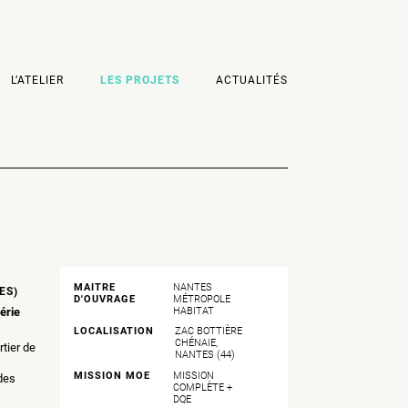
L’ATELIER
LES PROJETS
ACTUALITÉS
MAITRE
NANTES
ES)
D'OUVRAGE
MÉTROPOLE
érie
HABITAT
LOCALISATION
ZAC BOTTIÈRE
CHÉNAIE,
rtier de
NANTES (44)
MISSION MOE
MISSION
des
COMPLÈTE +
DQE