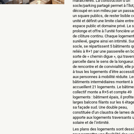
maraîchères. La construction d’un
socle/parking partagé permet à l’îlot
découpé en son milieu par un passa
un square publics, de rester lisible
unité et définit une limite claire entre
espace public et domaine privé. Le 
prolonge et offre à l’unité foncière 
de clôture continu. Chaque logement
surélevé, gagne ainsi en intimité. Su
socle, se répartissent 5 bâtiments q
reliés à R+1 par une passerelle en bo
sorte de « chemin digue », qui traver
parcelle dans le sens de la longueur.
de rencontre et de convivialité, elle 
à tous les logements d’être accessi
aux personnes à mobilité réduite. Le
bâtiments intermédiaires montent à 
accueillent 21 logements. Le bâtime
collectif monte a R+5 et compte 49
logements : bâtiment épais, il profite
larges balcons filants sur les 6 étag
sa façade sud. Une double peau,
constituée d’un claustra de lames d
apporte aux logements traversants un
solaire et de l’intimité.
Les plans des logements sont dess