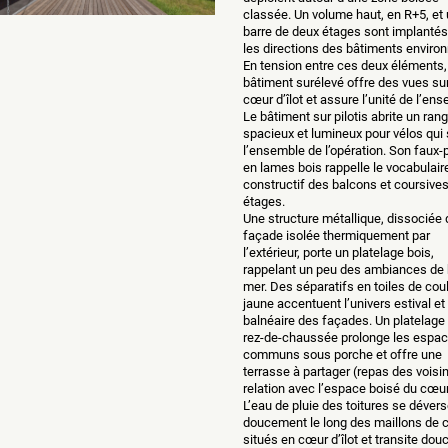
classée. Un volume haut, en R+5, et
barre de deux étages sont implantés
les directions des bâtiments environ
En tension entre ces deux éléments,
bâtiment surélevé offre des vues sur
cœur d’îlot et assure l’unité de l’en
Le bâtiment sur pilotis abrite un ra
spacieux et lumineux pour vélos qui 
l’ensemble de l’opération. Son faux-
en lames bois rappelle le vocabulair
constructif des balcons et coursive
étages.
Une structure métallique, dissociée 
façade isolée thermiquement par
l’extérieur, porte un platelage bois,
rappelant un peu des ambiances de 
mer. Des séparatifs en toiles de cou
jaune accentuent l’univers estival et
balnéaire des façades. Un platelage 
rez-de-chaussée prolonge les espa
communs sous porche et offre une
terrasse à partager (repas des voisi
relation avec l’espace boisé du cœur 
L’eau de pluie des toitures se dévers
doucement le long des maillons de 
situés en cœur d’îlot et transite do