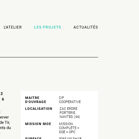
L’ATELIER
LES PROJETS
ACTUALITÉS
22
MAITRE
CIF
 6
D'OUVRAGE
COOPERATIVE
LOCALISATION
ZAC ERDRE
u
PORTERIE,
erver
NANTES (44)
e Tir,
MISSION MOE
MISSION
ants du
COMPLÈTE +
DQE + OPC
e
SURFACE
3065 M² SHAB