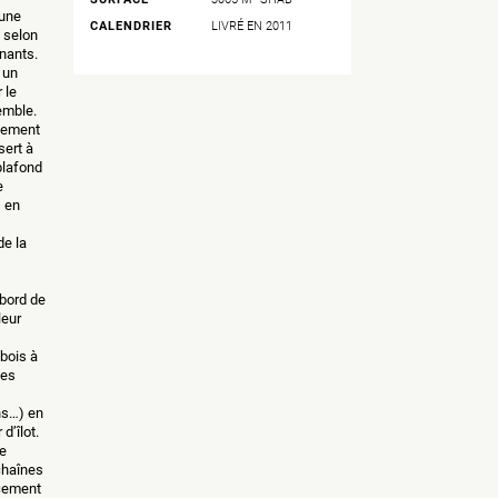
 une
CALENDRIER
LIVRÉ EN 2011
 selon
nants.
 un
 le
semble.
ngement
sert à
plafond
e
s en
de la
bord de
leur
bois à
ces
ns…) en
d’îlot.
e
chaînes
ucement