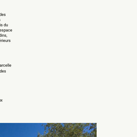
 des
s
is du
l’espace
dins,
érieurs
arcelle
 des
ux